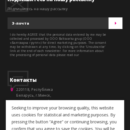
Подпишитесь на нашу рассылку
I do hereby AGREE that the personal data entered by me may be
collected and processed by OOO Baltsvarka grup (OOO
«Балтсварка групп») for direct marketing purposes. The consent
may be withdrawn at any time, by clicking on the ‘Unsubscribe’
link at the end of each newsletter. For more information about
the processing of personal data please read our
Контакты
220118, Республика
Беларусь, г.Минск,
ул.Инженерная, 1-
Б,ком.208
Seeking to improve your browsing quality, this website
uses cookies for statistical and marketing purposes. By
+375 17 299 63 86
pressing the button “Agree” or continuing browsing, you
info@baltsvarka.com
confirm that you agree to save the cookies. You will be