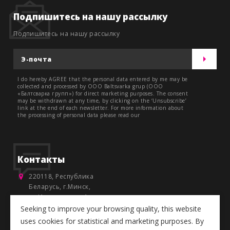
Подпишитесь на нашу рассылку
Подпишитесь на нашу рассылку
I do hereby AGREE that the personal data entered by me may be
collected and processed by OOO Baltsvarka grup (OOO
«Балтсварка групп») for direct marketing purposes. The consent
may be withdrawn at any time, by clicking on the ‘Unsubscribe’
link at the end of each newsletter. For more information about
the processing of personal data please read our
Контакты
220118, Республика
Беларусь, г.Минск,
ул.Инженерная, 1-
Б,ком.208
Seeking to improve your browsing quality, this website
uses cookies for statistical and marketing purposes. By
+375 17 299 63 86